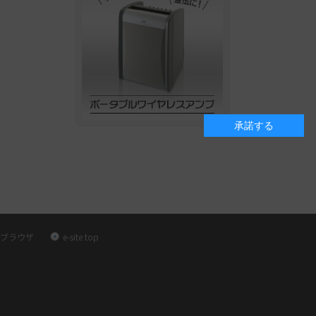
承諾する
ブラウザ
e-site top