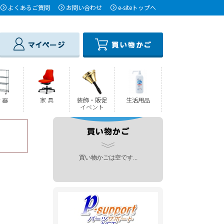
よくあるご質問
お問い合わせ
e-siteトップへ
 器
家 具
装飾・販促
生活用品
イベント
買い物かごは空です...