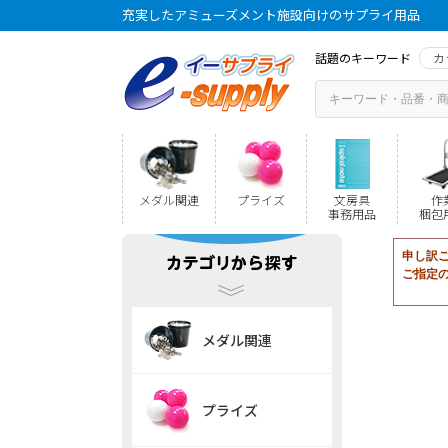
充実したアミューズメント施設向けのサプライ用品
話題のキーワード
カ
メダル関連
プライズ
文房具
作
事務用品
梱包
申し訳
ご指定
メダル関連
プライズ