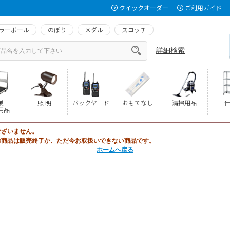
クイックオーダー
ご利用ガイド
ラーボール
のぼり
メダル
スコッチ
詳細検索
業
照 明
バックヤード
おもてなし
清掃用品
什
用品
ございません。
の商品は販売終了か、ただ今お取扱いできない商品です。
ホームへ戻る