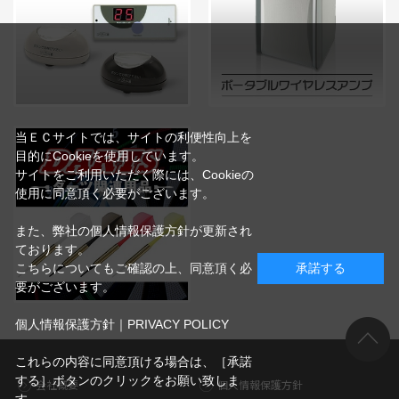
当ＥＣサイトでは、サイトの利便性向上を
目的にCookieを使用しています。
サイトをご利用いただく際には、Cookieの
使用に同意頂く必要がございます。
また、弊社の個人情報保護方針が更新され
ております。
こちらについてもご確認の上、同意頂く必
承諾する
要がございます。
個人情報保護方針｜PRIVACY POLICY
これらの内容に同意頂ける場合は、［承諾
する］ボタンのクリックをお願い致しま
会社概要
個人情報保護方針
す。