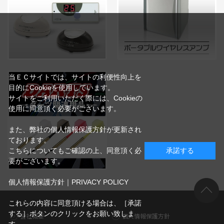
当ＥＣサイトでは、サイトの利便性向上を
目的にCookieを使用しています。
サイトをご利用いただく際には、Cookieの
使用に同意頂く必要がございます。
また、弊社の個人情報保護方針が更新され
ております。
こちらについてもご確認の上、同意頂く必
承諾する
要がございます。
個人情報保護方針｜PRIVACY POLICY
これらの内容に同意頂ける場合は、［承諾
する］ボタンのクリックをお願い致しま
会社概要
個人情報保護方針
す。