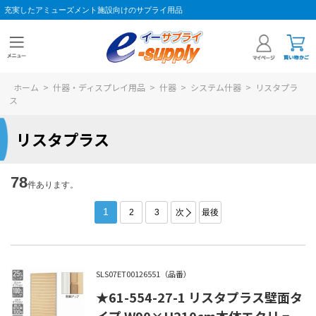
充実したアミューズメント施設向けのサプライ用品
ホーム
>
什器・ディスプレイ用品
>
什器
>
システム什器
>
リスタプラ
ス
リスタプラス
78
件あります。
1
2
3
次
最後
SLS07ET00126551（品番）
★61-554-27-1 リスタプラス壁面タ