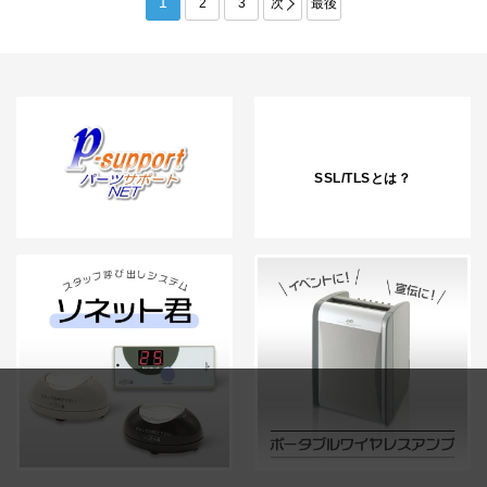
1
2
3
次
最後
SSL/TLSとは？