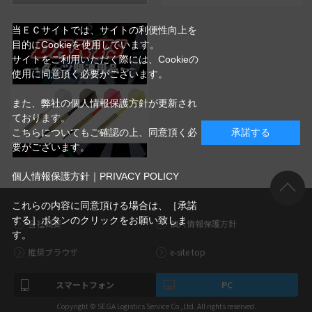
当ＥＣサイトでは、サイトの利便性向上を
目的にCookieを使用しています。
サイトをご利用いただく際には、Cookieの
使用に同意頂く必要がございます。
また、弊社の個人情報保護方針が更新され
ております。
こちらについてもご確認の上、同意頂く必
承諾する
要がございます。
個人情報保護方針｜PRIVACY POLICY
これらの内容に同意頂ける場合は、［承諾
する］ボタンのクリックをお願い致しま
会社概要
個人情報保護方針
す。
推奨ブラウザ
e-site top
スマートフォン
PC
Copyright © SEGA Logistics Service Co.,Ltd. All rights reserved.