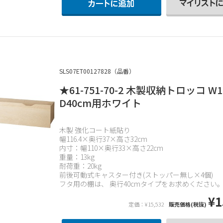
SLS07ET00127828（品番）
★61-751-70-2 木製収納トロッコ W1
D40cm用ホワイト
木製 強化コート紙貼り
幅116.4×奥行37×高さ32cm
内寸：幅110×奥行33×高さ22cm
重量：13kg
耐荷重：20kg
前後可動式キャスター付き(ストッパー無し×4個)
フタ用の棚は、 奥行40cmタイプをお求めください
¥1
定価：¥15,532
販売価格(税抜)