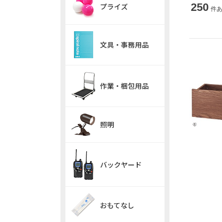
250
プライズ
件
文具・事務用品
作業・梱包用品
照明
バックヤード
おもてなし