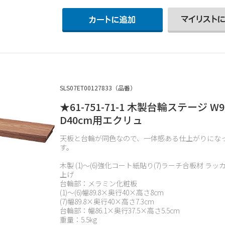
SLS07ET00127833（品番）
★61-751-71-1 木製台輪ステージ W9
D40cm用エクリュ
天板と台輪が同色なので、一体感ある仕上がりにな
す。
木製 (1)～(6)強化コート紙貼り(7)ラーチ合板材 ラ
上げ
台輪部：メラミン化粧板
(1)～(6)幅89.8×奥行40×高さ8cm
(7)幅89.8×奥行40×高さ7.3cm
台輪部：幅86.1×奥行37.5×高さ5.5cm
重量：5.5kg