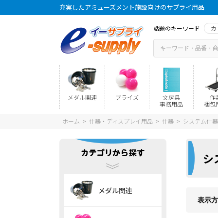
充実したアミューズメント施設向けのサプライ用品
話題のキーワード
カ
メダル関連
プライズ
文房具
作
事務用品
梱包
ホーム
什器・ディスプレイ用品
什器
システム什器
>
>
>
シ
メダル関連
表示方