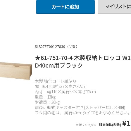
SLS07ET00127830（品番）
★61-751-70-4 木製収納トロッコ W1
D40cm用ブラック
木製 強化コート紙貼り
幅116.4×奥行37×高さ32cm
内寸：幅110×奥行33×高さ22cm
重量：13kg
耐荷重：20kg
前後可動式キャスター付き(ストッパー無し×4個)
フタ用の棚は、 奥行40cmタイプをお求めください
¥1
定価：¥15,532
販売価格(税抜)