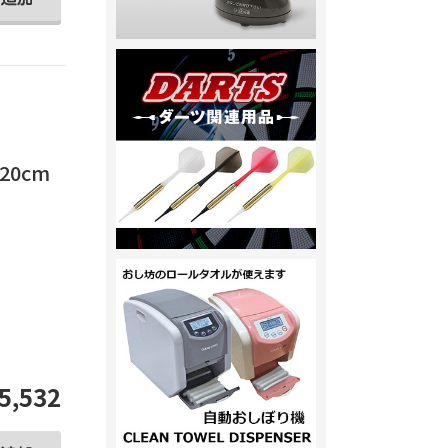
20cm
。
5,532