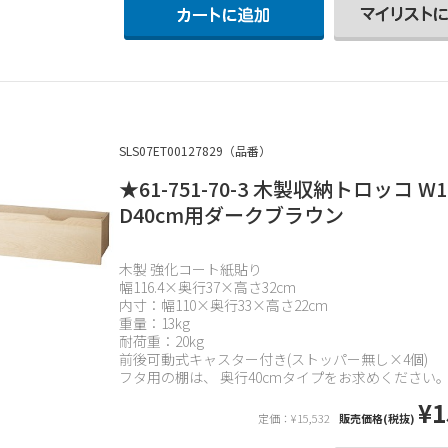
SLS07ET00127829（品番）
★61-751-70-3 木製収納トロッコ W1
D40cm用ダークブラウン
木製 強化コート紙貼り
幅116.4×奥行37×高さ32cm
内寸：幅110×奥行33×高さ22cm
重量：13kg
耐荷重：20kg
前後可動式キャスター付き(ストッパー無し×4個)
フタ用の棚は、 奥行40cmタイプをお求めください
¥1
定価：¥15,532
販売価格(税抜)