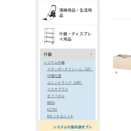
清掃用品・生活用
品
什器・ディスプレ
イ用品
什器
システム什器
スタンダードフレーム（SF）
SF強化型
ユニットラック（UR）
リスタプラス
エフパネル
BR50
KZ/KS
Rエンドユニット
システム什器共通オプシ