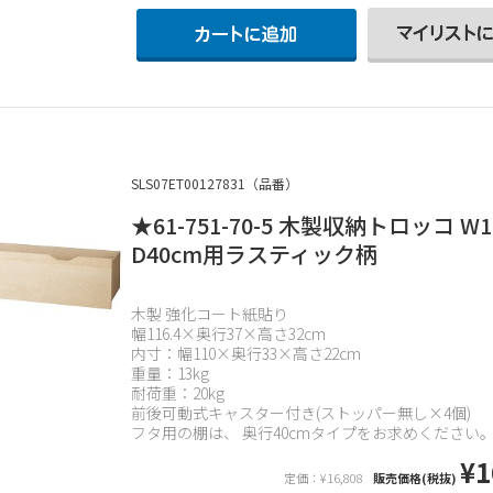
SLS07ET00127831（品番）
★61-751-70-5 木製収納トロッコ W1
D40cm用ラスティック柄
木製 強化コート紙貼り
幅116.4×奥行37×高さ32cm
内寸：幅110×奥行33×高さ22cm
重量：13kg
耐荷重：20kg
前後可動式キャスター付き(ストッパー無し×4個)
フタ用の棚は、 奥行40cmタイプをお求めください
¥1
定価：¥16,808
販売価格(税抜)