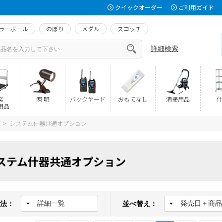
クイックオーダー
ご利用ガイド
ラーボール
のぼり
メダル
スコッチ
詳細検索
業
照 明
バックヤード
おもてなし
清掃用品
什
用品
システム什器共通オプション
>
ステム什器共通オプション
法：
並べ替え：