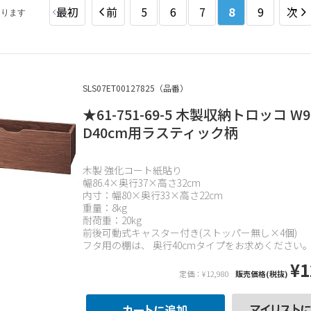
最初
前
5
6
7
8
9
次
あります
SLS07ET00127825（品番）
★61-751-69-5 木製収納トロッコ W9
D40cm用ラスティック柄
木製 強化コート紙貼り
幅86.4×奥行37×高さ32cm
内寸：幅80×奥行33×高さ22cm
重量：8kg
耐荷重：20kg
前後可動式キャスター付き(ストッパー無し×4個)
フタ用の棚は、 奥行40cmタイプをお求めください
¥1
定価：¥12,980
販売価格(税抜)