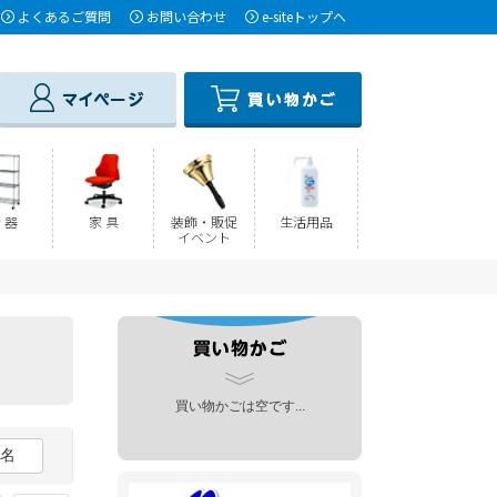
よくあるご質問
お問い合わせ
e-siteトップへ
 器
家 具
装飾・販促
生活用品
イベント
買い物かごは空です...