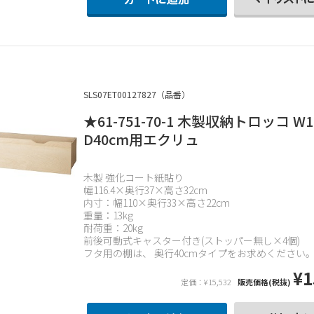
SLS07ET00127827（品番）
★61-751-70-1 木製収納トロッコ W1
D40cm用エクリュ
木製 強化コート紙貼り
幅116.4×奥行37×高さ32cm
内寸：幅110×奥行33×高さ22cm
重量：13kg
耐荷重：20kg
前後可動式キャスター付き(ストッパー無し×4個)
フタ用の棚は、 奥行40cmタイプをお求めください
¥1
定価：¥15,532
販売価格(税抜)