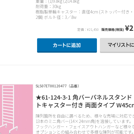
重量：(1)9.8kg (2)14.8kg
耐荷重：30kg
樹脂製単輪キャスター：直径4cm (ストッパー付き
2個) ボルト径：3／8w
¥2
定価：¥21,450
販売価格(税抜)
SLS07ET00120477（品番）
★61-124-3-1 角バーパネルスタンド
トキャスター付き 両面タイプ W45c
陳列箇所を自由に選べるため、様々な売場に対応で
13本のミニ角バー(14×24mm角)を溶接しています。
フックハンガー・フェイスアウトハンガーなど様々
オプションとの組み合わせで多様な陳列が可能です