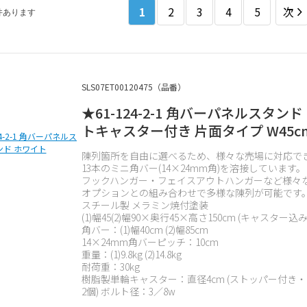
1
2
3
4
5
次
件あります
SLS07ET00120475（品番）
★61-124-2-1 角バーパネルスタンド
トキャスター付き 片面タイプ W45c
陳列箇所を自由に選べるため、様々な売場に対応で
13本のミニ角バー(14×24mm角)を溶接しています。
フックハンガー・フェイスアウトハンガーなど様々
オプションとの組み合わせで多様な陳列が可能です
スチール製 メラミン焼付塗装
(1)幅45(2)幅90×奥行45×高さ150cm (キャスター込み
角バー：(1)幅40cm (2)幅85cm
14×24mm角バーピッチ：10cm
重量：(1)9.8kg (2)14.8kg
耐荷重：30kg
樹脂製単輪キャスター：直径4cm (ストッパー付き
2個) ボルト径：3／8w