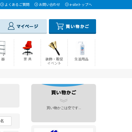
よくあるご質問
お問い合わせ
e-siteトップへ
 器
家 具
装飾・販促
生活用品
イベント
買い物かごは空です...