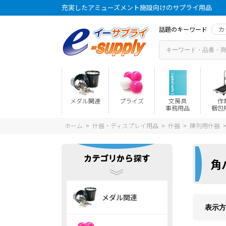
充実したアミューズメント施設向けのサプライ用品
話題のキーワード
カ
メダル関連
プライズ
文房具
作
事務用品
梱包
ホーム
什器・ディスプレイ用品
什器
陳列用什器
>
>
>
角
メダル関連
表示方