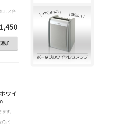
・無し×各
1,450
 ホワイ
m
きます。
な角バー
。