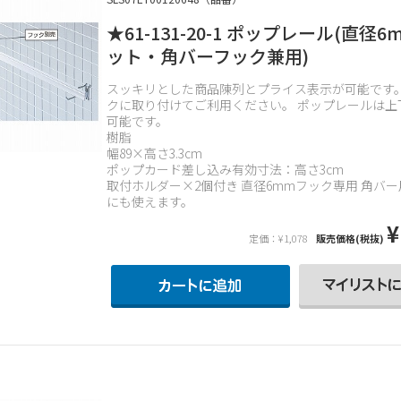
★61-131-20-1 ポップレール(直径6
ット・角バーフック兼用)
スッキリとした商品陳列とプライス表示が可能です
クに取り付けてご利用ください。 ポップレールは上
可能です。
樹脂
幅89×高さ3.3cm
ポップカード差し込み有効寸法：高さ3cm
取付ホルダー×2個付き 直径6mmフック専用 角バ
にも使えます。
¥
定価：¥1,078
販売価格(税抜)