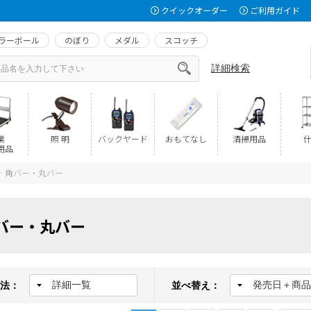
クイックオーダー
ご利用ガイド
ラーボール
のぼり
メダル
スコッチ
詳細検索
業
照 明
バックヤード
おもてなし
清掃用品
什
用品
角バー・丸バー
>
バー・丸バー
法：
並べ替え：