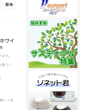
最後
 ホワイ
m
きます。
な角バー
。
)
・無し×各