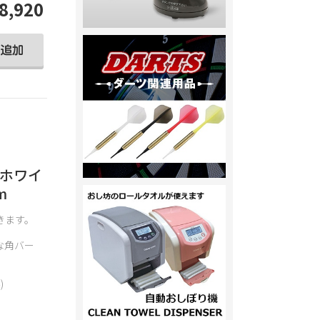
8,920
 ホワイ
m
きます。
な角バー
。
)