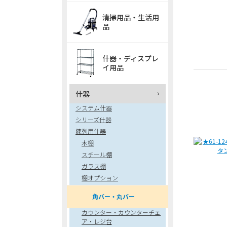
清掃用品・生活用
品
什器・ディスプレ
イ用品
什器
システム什器
シリーズ什器
陳列用什器
木棚
スチール棚
ガラス棚
棚オプション
角バー・丸バー
カウンター・カウンターチェ
ア・レジ台