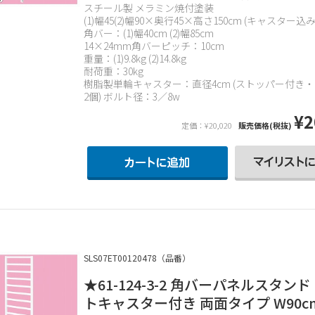
スチール製 メラミン焼付塗装
(1)幅45(2)幅90×奥行45×高さ150cm (キャスター込み
角バー：(1)幅40cm (2)幅85cm
14×24mm角バーピッチ：10cm
重量：(1)9.8kg (2)14.8kg
耐荷重：30kg
樹脂製単輪キャスター：直径4cm (ストッパー付き
2個) ボルト径：3／8w
¥2
定価：¥20,020
販売価格(税抜)
SLS07ET00120478（品番）
★61-124-3-2 角バーパネルスタンド
トキャスター付き 両面タイプ W90c