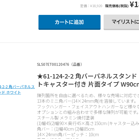
¥1
定価：¥18,920
販売価格(税抜)
SLS07ET00120476（品番）
★61-124-2-2 角バーパネルスタンド
トキャスター付き 片面タイプ W90c
陳列箇所を自由に選べるため、様々な売場に対応で
13本のミニ角バー(14×24mm角)を溶接しています。
フックハンガー・フェイスアウトハンガーなど様々
オプションとの組み合わせで多様な陳列が可能です
スチール製 メラミン焼付塗装
(1)幅45(2)幅90×奥行45×高さ150cm (キャスター込み
角バー：(1)幅40cm (2)幅85cm
14×24mm角バーピッチ：10cm