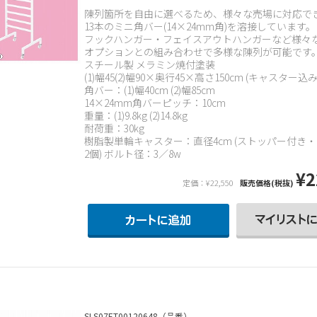
陳列箇所を自由に選べるため、様々な売場に対応で
13本のミニ角バー(14×24mm角)を溶接しています。
フックハンガー・フェイスアウトハンガーなど様々
オプションとの組み合わせで多様な陳列が可能です
スチール製 メラミン焼付塗装
(1)幅45(2)幅90×奥行45×高さ150cm (キャスター込み
角バー：(1)幅40cm (2)幅85cm
14×24mm角バーピッチ：10cm
重量：(1)9.8kg (2)14.8kg
耐荷重：30kg
樹脂製単輪キャスター：直径4cm (ストッパー付き
2個) ボルト径：3／8w
¥2
定価：¥22,550
販売価格(税抜)
SLS07ET00120648（品番）