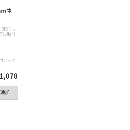
mmネ
。2段フッ
下に取付
ー用フック
1,078