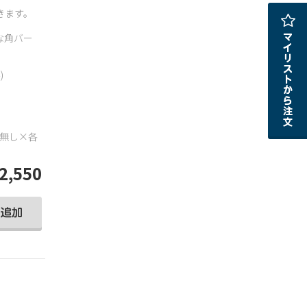
きます。
な角バー
。
)
・無し×各
2,550