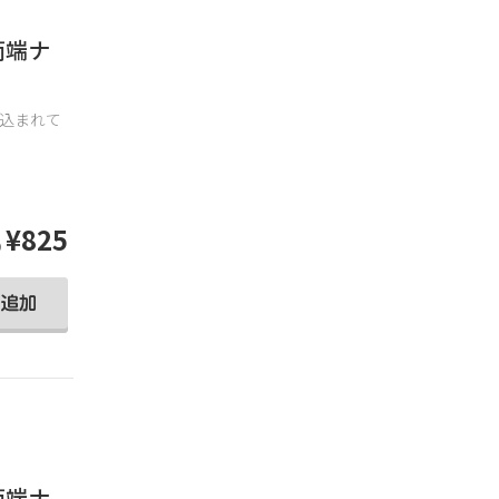
)両端ナ
打ち込まれて
¥825
)
)両端ナ