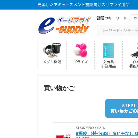
充実したアミューズメント施設向けのサプライ用品
話題のキーワード
カ
メダル関連
プライズ
文房具
作
事務用品
梱包
買い物かご
SLS07EP00000216
■福袋 （特小/SS）※ヒモなし GF