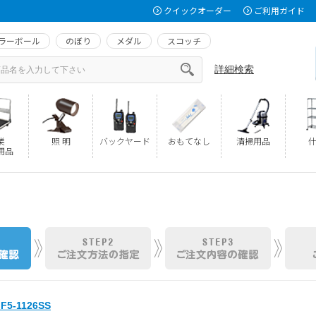
クイックオーダー
ご利用ガイド
ラーボール
のぼり
メダル
スコッチ
詳細検索
業
照 明
バックヤード
おもてなし
清掃用品
什
用品
5-1126SS