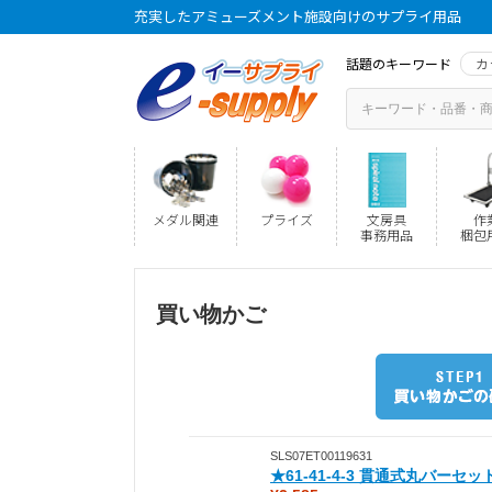
充実したアミューズメント施設向けのサプライ用品
話題のキーワード
カ
メダル関連
プライズ
文房具
作
事務用品
梱包
買い物かご
SLS07ET00119631
★61-41-4-3 貫通式丸バーセッ