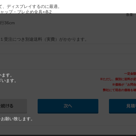
て、ディスプレイするのに最適。
キャップ・ブレ止め金具×各2
数量:
奥行36cm
★：１受注につき別途送料（実費）がかかります。
一定金
います。
※ただし、個別に送料が
ざいます。
※価格が「お問
弊社にて現在の価格を
をお願い致します。