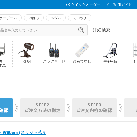
クイックオーダー
ご利用ガイド
ラーボール
のぼり
メダル
スコッチ
詳細検索
業
照 明
バックヤード
おもてなし
清掃用品
什
用品
ト W60cm (スリット芯々