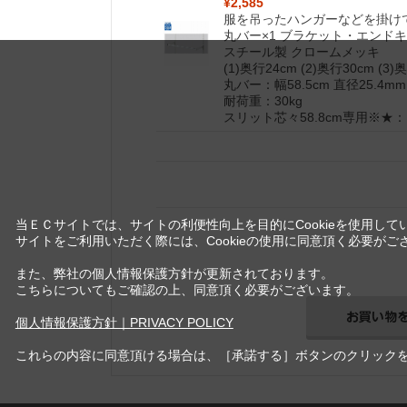
¥2,585
服を吊ったハンガーなどを掛け
丸バー×1 ブラケット・エンド
スチール製 クロームメッキ
(1)奥行24cm (2)奥行30cm (3)
丸バー：幅58.5cm 直径25.4mm
耐荷重：30kg
スリット芯々58.8cm専用※
当ＥＣサイトでは、サイトの利便性向上を目的にCookieを使用して
サイトをご利用いただく際には、Cookieの使用に同意頂く必要がご
また、弊社の個人情報保護方針が更新されております。
こちらについてもご確認の上、同意頂く必要がございます。
個人情報保護方針｜PRIVACY POLICY
これらの内容に同意頂ける場合は、［承諾する］ボタンのクリック