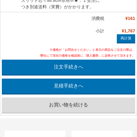
スリット芯々58.8cm専用※★：１受注に
つき別途送料（実費）がかかります。
消費税
¥161
小計
¥1,767
※価格が「お問合せください」と表示の商品をご注文の際は、
弊社にて現在の価格を確認後に「購入履歴」に反映させて頂きます。