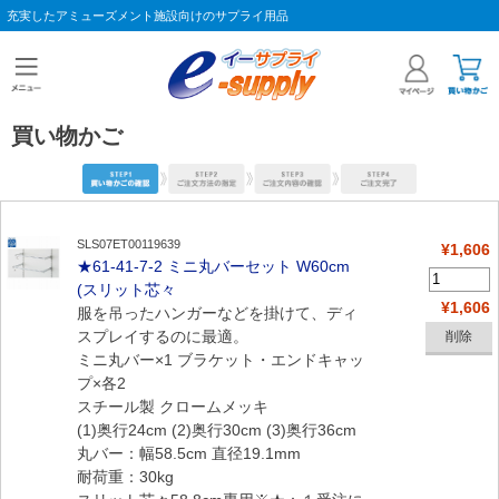
充実したアミューズメント施設向けのサプライ用品
買い物かご
SLS07ET00119639
¥1,606
★61-41-7-2 ミニ丸バーセット W60cm
(スリット芯々
¥1,606
服を吊ったハンガーなどを掛けて、ディ
スプレイするのに最適。
ミニ丸バー×1 ブラケット・エンドキャッ
プ×各2
スチール製 クロームメッキ
(1)奥行24cm (2)奥行30cm (3)奥行36cm
丸バー：幅58.5cm 直径19.1mm
耐荷重：30kg