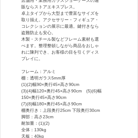
店舗用・業務用ガラスショーケースの通
販ならストアエキスプレス。
卓上タイプから大型まで豊富なサイズを
取り揃え。アクセサリー・フィギュア・
コレクションの展示に最適。鍵付きなら
盗難防止も安心。
木製・スチール製などフレーム素材も選
べます。整理整頓しながら商品をおしゃ
れに陳列でき、お客様の目を引くディス
プレイに。
フレーム：アルミ
棚：透明ガラス5mm厚
(1)(2)幅90×奥行45×高さ90cm
(3)(4)幅120×奥行45×高さ90cm (5)(6)幅
150×奥行45×高さ90cm
(7)(8)幅180×奥行45×高さ90cm
棚奥行き：上段奥行25cm 下段奥行30cm
脚部：高さ23cm
耐加重：(1)(2)
全体：130kg
天板：40kg