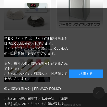
当ＥＣサイトでは、サイトの利便性向上を
目的にCookieを使用しています。
サイトをご利用いただく際には、Cookieの
使用に同意頂く必要がございます。
また、弊社の個人情報保護方針が更新され
ております。
こちらについてもご確認の上、同意頂く必
承諾する
要がございます。
個人情報保護方針｜PRIVACY POLICY
これらの内容に同意頂ける場合は、［承諾
する］ボタンのクリックをお願い致しま
会社概要
個人情報保護方針