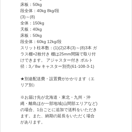
床板：50kg
段全体：40kg 8kg/段
(3)～(8)
全体：150kg
天板：40kg
床板：50kg
段全体：60kg 12kg/段
スリット柱本数：(1)(2)2本(3)～(8)3本 ガ
ラス棚×2枚付き 棚は25mm間隔で取り付
けできます。 アジャスター付き ボルト
径：3／8w キャスター別売(61-108-3-1)
★別途配送費・設置費がかかります（エ
リア別）
※お届け先が北海道・東北・九州・沖
縄・離島ほか一部地域(山間部エリアなど)
の場合、1台ごとに追加で送料をいただき
ます。また、納期の延長をいただく場合
があります。