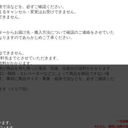
路寸法などを、必ずご確認ください。
よるキャンセル・変更はお受けできません。
できません。
ターからお届け先・搬入方法について確認のご連絡をさせていた
なりますのであらかじめご了承ください。
はできません。
階軒先までとさせていただきます。
数料がかかります。
者が商品を持ち帰った場合、別途、往復分の送料がかかります。
入口・階段・エレベーターなど)によって商品を納品できない場
す。事前に商品サイズ・重量・経路寸法などを、必ずご確認くだ
ます（エリア別）
一定金
います。
※ただし、個別に送料が
ざいます。