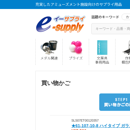
充実したアミューズメント施設向けのサプライ用品
話題のキーワード
カ
メダル関連
プライズ
文房具
作
事務用品
梱包
買い物かご
SLS07ET00120357
★61-107-10-8 ハイタイプ 