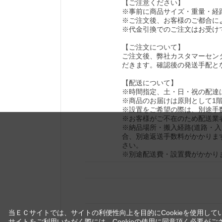
【ご注意ください】
※事前に商品サイズ・重量・経
※ご注文後、お客様のご都合に
※代金引換でのご注文はお受け
【ご注文について】
ご注文後、弊社カスタマーセン
だきます。確認後の発送手配と
【配送について】
※時間指定、土・日・祝の配達
※商品のお届けは原則として1
※設置をご希望の際は、別途手
※お客様がご不在のため配送業
※納品場所・搬入経路(道路・
合、別途返送手数料がかかりま
さい。
※別途配送費・設置費がかかり
当ＥＣサイトでは、サイトの利便性向上を目的にCookieを使用して
サイトをご利用いただく際には、Cookieの使用に同意頂く必要がご