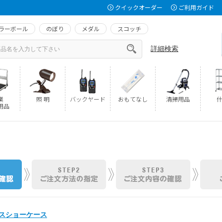
クイックオーダー
ご利用ガイド
ラーボール
のぼり
メダル
スコッチ
詳細検索
業
照 明
バックヤード
おもてなし
清掃用品
什
用品
ガラスショーケース