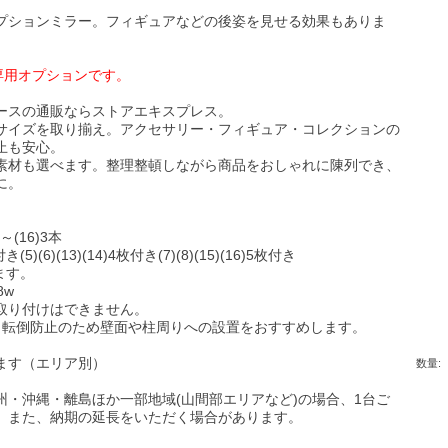
プションミラー。フィギュアなどの後姿を見せる効果もありま
ス専用オプションです。
ースの通販ならストアエキスプレス。
サイズを取り揃え。アクセサリー・フィギュア・コレクションの
止も安心。
素材も選べます。整理整頓しながら商品をおしゃれに陳列でき、
に。
～(16)3本
(5)(6)(13)(14)4枚付き(7)(8)(15)(16)5枚付き
ます。
8w
取り付けはできません。
品は、転倒防止のため壁面や柱周りへの設置をおすすめします。
ます（エリア別）
数量:
・沖縄・離島ほか一部地域(山間部エリアなど)の場合、1台ご
。また、納期の延長をいただく場合があります。