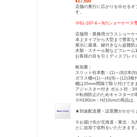
¥27,500
店舗の奥行に広がりを出せるオ
す。
※61-107-6～9のショーケー
店舗用・業務用ガラスショーケ
卓上タイプから大型まで豊富な
展示に最適。鍵付きなら盗難防
木製・スチール製などフレーム
お客様の目を引くディスプレイ
耐加重：
スリット柱本数：(1)～(8)2本(9)
ガラス棚×(1)～(4)(9)～(12)3枚付き
棚は25mm間隔で取り付けでき
アジャスター付き ボルト径：3/
※転倒防止のためキャスターの
※H180cm・H210cmの商
★別途配送費・設置費がかかり
※お届け先が北海道・東北・九州
とに追加で送料をいただきます