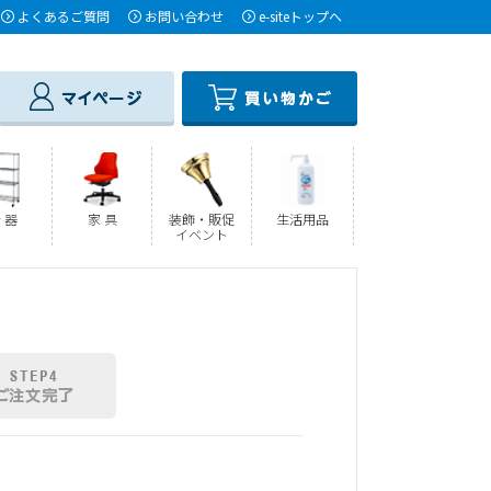
よくあるご質問
お問い合わせ
e-siteトップへ
 器
家 具
装飾・販促
生活用品
イベント