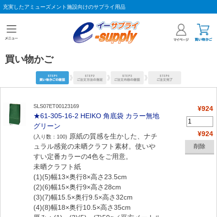
充実したアミューズメント施設向けのサプライ用品
買い物かご
SLS07ET00123169
¥924
★61-305-16-2 HEIKO 角底袋 カラー無地
グリーン
¥924
原紙の質感を生かした、ナチ
(入り数：100)
ュラル感覚の未晒クラフト素材。使いや
すい定番カラーの4色をご用意。
未晒クラフト紙
(1)(5)幅13×奥行8×高さ23.5cm
(2)(6)幅15×奥行9×高さ28cm
(3)(7)幅15.5×奥行9.5×高さ32cm
(4)(8)幅18×奥行10.5×高さ35cm