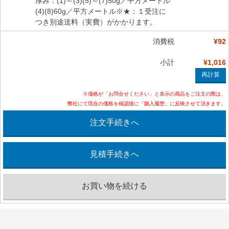
厚み：(1)～(3)(5)～(7)50g／平方メートル
(4)(8)60g／平方メートル※★：１受注に
つき別途送料（実費）がかかります。
消費税
¥92
小計
¥1,016
※価格が「お問合せください」と表示の商品をご注文の際は、
弊社にて現在の価格を確認後に「購入履歴」に反映させて頂きます。