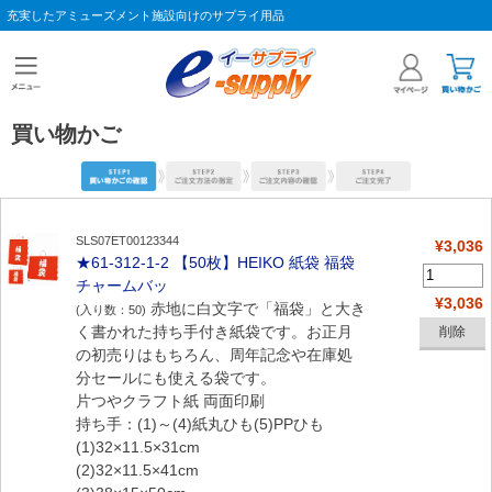
充実したアミューズメント施設向けのサプライ用品
買い物かご
SLS07ET00123344
¥3,036
★61-312-1-2 【50枚】HEIKO 紙袋 福袋
チャームバッ
¥3,036
赤地に白文字で「福袋」と大き
(入り数：50)
く書かれた持ち手付き紙袋です。お正月
の初売りはもちろん、周年記念や在庫処
分セールにも使える袋です。
片つやクラフト紙 両面印刷
持ち手：(1)～(4)紙丸ひも(5)PPひも
(1)32×11.5×31cm
(2)32×11.5×41cm