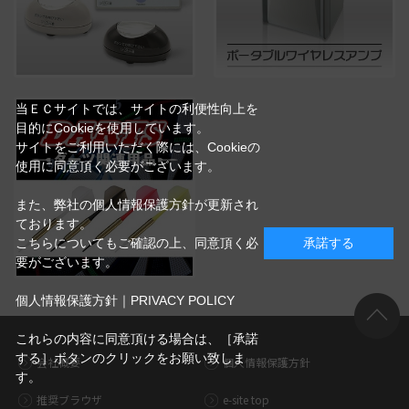
当ＥＣサイトでは、サイトの利便性向上を
目的にCookieを使用しています。
サイトをご利用いただく際には、Cookieの
使用に同意頂く必要がございます。
また、弊社の個人情報保護方針が更新され
ております。
こちらについてもご確認の上、同意頂く必
承諾する
要がございます。
個人情報保護方針｜PRIVACY POLICY
これらの内容に同意頂ける場合は、［承諾
する］ボタンのクリックをお願い致しま
会社概要
個人情報保護方針
す。
推奨ブラウザ
e-site top