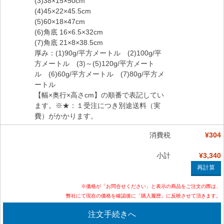
(3)38×15×50cm
(4)45×22×45.5cm
(5)60×18×47cm
(6)角底 16×6.5×32cm
(7)角底 21×8×38.5cm
厚み：(1)90g/平方メートル (2)100g/平
方メートル (3)～(5)120g/平方メート
ル (6)60g/平方メートル (7)80g/平方メ
ートル
【幅×奥行×高さcm】の順番で表記してい
ます。※★：１受注につき別途送料（実
費）がかかります。
消費税
¥304
小計
¥3,340
※価格が「お問合せください」と表示の商品をご注文の際は、
弊社にて現在の価格を確認後に「購入履歴」に反映させて頂きます。