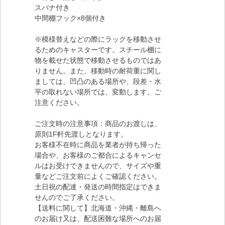
スパナ付き
中間棚フック×8個付き
※模様替えなどの際にラックを移動させ
るためのキャスターです。スチール棚に
物を載せた状態で移動させるものではあ
りません。また、移動時の耐荷重に関し
ましては、凹凸のある場所や、段差・水
平の取れない場所では、変動します。ご
注意ください。
ご注文時の注意事項：商品のお渡しは、
原則1F軒先渡しとなります。
お客様不在時に商品を業者が持ち帰った
場合や、お客様のご都合によるキャンセ
ルはお受けできませんので、サイズや重
量などご注文前によくご確認ください。
土日祝の配達・発送の時間指定はできま
せんのでご了承ください。
【送料に関して】北海道・沖縄・離島へ
のお届け又は、配送困難な場所へのお届