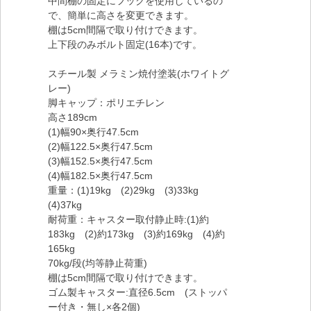
中間棚の固定にフックを使用しているの
で、簡単に高さを変更できます。
棚は5cm間隔で取り付けできます。
上下段のみボルト固定(16本)です。
スチール製 メラミン焼付塗装(ホワイトグ
レー)
脚キャップ：ポリエチレン
高さ189cm
(1)幅90×奥行47.5cm
(2)幅122.5×奥行47.5cm
(3)幅152.5×奥行47.5cm
(4)幅182.5×奥行47.5cm
重量：(1)19kg (2)29kg (3)33kg
(4)37kg
耐荷重：キャスター取付静止時:(1)約
183kg (2)約173kg (3)約169kg (4)約
165kg
70kg/段(均等静止荷重)
棚は5cm間隔で取り付けできます。
ゴム製キャスター:直径6.5cm (ストッパ
ー付き・無し×各2個)