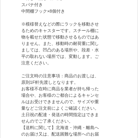
スパナ付き
中間棚フック×8個付き
※模様替えなどの際にラックを移動させ
るためのキャスターです。スチール棚に
物を載せた状態で移動させるものではあ
りません。また、移動時の耐荷重に関し
ましては、凹凸のある場所や、段差・水
平の取れない場所では、変動します。ご
注意ください。
ご注文時の注意事項：商品のお渡しは、
原則1F軒先渡しとなります。
お客様不在時に商品を業者が持ち帰った
場合や、お客様のご都合によるキャンセ
ルはお受けできませんので、サイズや重
量などご注文前によくご確認ください。
土日祝の配達・発送の時間指定はできま
せんのでご了承ください。
【送料に関して】北海道・沖縄・離島へ
のお届け又は、配送困難な場所へのお届