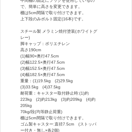
中間棚の固定にフックを使用しているの
で、簡単に高さを変更できます。
棚は5cm間隔で取り付けできます。
上下段のみボルト固定(16本)です。
スチール製 メラミン焼付塗装(ホワイトグ
レー)
脚キャップ：ポリエチレン
高さ190cm
(1)幅90×奥行47.5cm
(2)幅122.5×奥行47.5cm
(3)幅152.5×奥行47.5cm
(4)幅182.5×奥行47.5cm
重量：(1)19.5kg (2)29.5kg
(3)33.5kg (4)37.5kg
耐荷重：キャスター取付静止時:(1)約
223kg (2)約213kg (3)約209kg (4)約
205kg
70kg/段(均等静止荷重)
棚は5cm間隔で取り付けできます。
ゴム製キャスター:直径7.5cm (ストッパ
ー付き・無し×各2個)