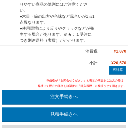
りやすい商品の陳列にはご注意くださ
い。
●木目・節の出方や色味など風合いが1点1
点異なります。
●使用環境により反りやクラックなどが発
生する場合があります。※★：１受注に
つき別途送料（実費）がかかります。
消費税
¥1,870
小計
¥20,570
※価格が「お問合せください」と表示の商品をご注文の際は、
弊社にて現在の価格を確認後に「購入履歴」に反映させて頂きます。