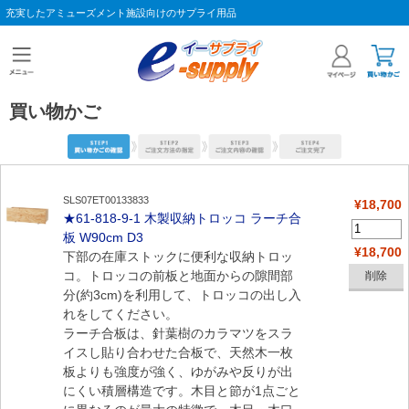
充実したアミューズメント施設向けのサプライ用品
買い物かご
SLS07ET00133833
¥18,700
★61-818-9-1 木製収納トロッコ ラーチ合
板 W90cm D3
¥18,700
下部の在庫ストックに便利な収納トロッ
コ。トロッコの前板と地面からの隙間部
分(約3cm)を利用して、トロッコの出し入
れをしてください。
ラーチ合板は、針葉樹のカラマツをスラ
イスし貼り合わせた合板で、天然木一枚
板よりも強度が強く、ゆがみや反りが出
にくい積層構造です。木目と節が1点ごと