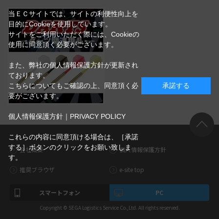
当ＥＣサイトでは、サイトの利便性向上を
目的にCookieを使用しています。
サイトをご利用いただく際には、Cookieの
使用に同意頂く必要がございます。
また、弊社の個人情報保護方針が更新され
ております。
こちらについてもご確認の上、同意頂く必
承諾する
要がございます。
個人情報保護方針｜PRIVACY POLICY
これらの内容に同意頂ける場合は、［承諾
する］ボタンのクリックをお願い致しま
会社概要
個人情報保護方針
す。
推奨ブラウザ
e-site top
スマートフォン
PC
Copyright © SEGA Logistics Service Co.,Ltd. All rights reserved.