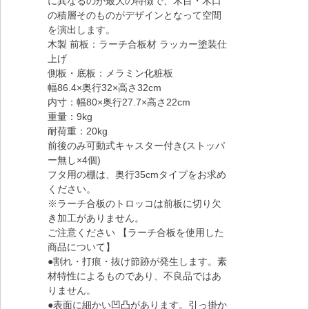
に異なるのが最大の特徴で、木目・木口
の積層そのものがデザインとなって空間
を演出します。
木製 前板：ラーチ合板材 ラッカー塗装仕
上げ
側板・底板：メラミン化粧板
幅86.4×奥行32×高さ32cm
内寸：幅80×奥行27.7×高さ22cm
重量：9kg
耐荷重：20kg
前後のみ可動式キャスター付き(ストッパ
ー無し×4個)
フタ用の棚は、奥行35cmタイプをお求め
ください。
※ラーチ合板のトロッコは前板に切り欠
き加工がありません。
ご注意ください 【ラーチ合板を使用した
商品について】
●割れ・打痕・抜け節跡が発生します。素
材特性によるものであり、不良品ではあ
りません。
●表面に細かい凹凸があります。引っ掛か