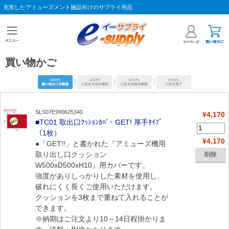
充実したアミューズメント施設向けのサプライ用品
買い物かご
SLS07E990625340
¥4,170
■TC01 取出口ｸｯｼｮﾝｶﾊﾞｰ GET! 厚手ﾀｲﾌﾟ
（1枚）
¥4,170
●「GET!!」と書かれた『アミューズ機用
取り出し口クッション
W500xD500xH10』用カバーです。
強度がありしっかりした素材を使用し、
破れにくく長くご使用いただけます。
クッションを3枚まで重ねて入れることが
できます。
※納期はご注文より10～14日程掛かりま