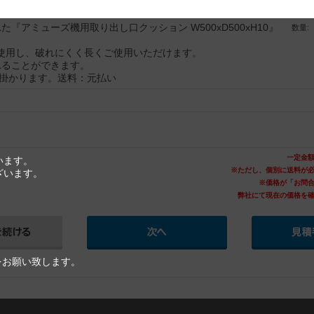
『アミューズ機用取り出し口クッション W500xD500xH10』
数量:
使用し、破れにくく長くご使用いただけます。
れることができます。
程掛かります。送料：元払い
一定金
います。
※ただし、個別に送料が
ざいます。
※価格が「お問
弊社にて現在の価格を
をお願い致します。