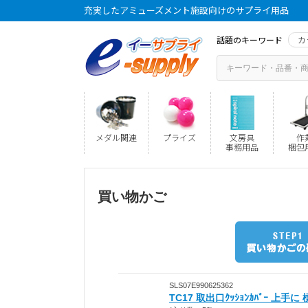
充実したアミューズメント施設向けのサプライ用品
話題のキーワード
カ
メダル関連
プライズ
文房具
作
事務用品
梱包
買い物かご
SLS07E990625362
TC17 取出口ｸｯｼｮﾝｶﾊﾞｰ 上手に