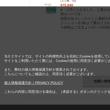
(入り数：50)
¥75,940
●「上手にとれました」と書かれた
用カバーです。
強度がありしっかりした素材を
クッションを3枚まで重ねて入
※納期はご注文より10～14日
当ＥＣサイトでは、サイトの利便性向上を目的にCookieを使用して
サイトをご利用いただく際には、Cookieの使用に同意頂く必要がご
また、弊社の個人情報保護方針が更新されております。
こちらについてもご確認の上、同意頂く必要がございます。
個人情報保護方針｜PRIVACY POLICY
これらの内容に同意頂ける場合は、［承諾する］ボタンのクリック