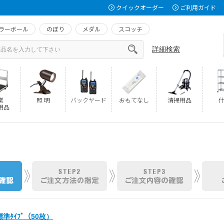
クイックオーダー
ご利用ガイド
ラーボール
のぼり
メダル
スコッチ
詳細検索
業
照 明
バックヤード
おもてなし
清掃用品
什
用品
 標準ﾀｲﾌﾟ（50枚）