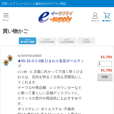
充実したアミューズメント施設向けのサプライ用品
買い物かご
SLS07ET00139303
¥1,793
★55-15-3-1 2個 ひまわり造花ボールラッ
プ
¥1,793
太陽に向かって力強く咲くひま
(入り数：2)
わりは、店内を明るく元気な雰囲気にし
てくれます。
テーブルや商品棚、レジカウンターなど
に飾って夏らしい店舗ディスプレイに。
オフィスの受付や商談机にもおすすめで
す。
ポリスチレン･ポリエステル･不織布