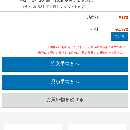
幅14×奥行10×高さ15cm※★：１受注に
つき別途送料（実費）がかかります。
消費税
¥179
小計
¥1,972
※価格が「お問合せください」と表示の商品をご注文の際は、
弊社にて現在の価格を確認後に「購入履歴」に反映させて頂きます。