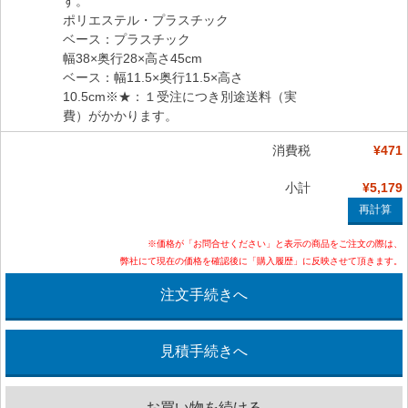
す。
ポリエステル・プラスチック
ベース：プラスチック
幅38×奥行28×高さ45cm
ベース：幅11.5×奥行11.5×高さ
10.5cm※★：１受注につき別途送料（実
費）がかかります。
消費税
¥471
小計
¥5,179
※価格が「お問合せください」と表示の商品をご注文の際は、
弊社にて現在の価格を確認後に「購入履歴」に反映させて頂きます。