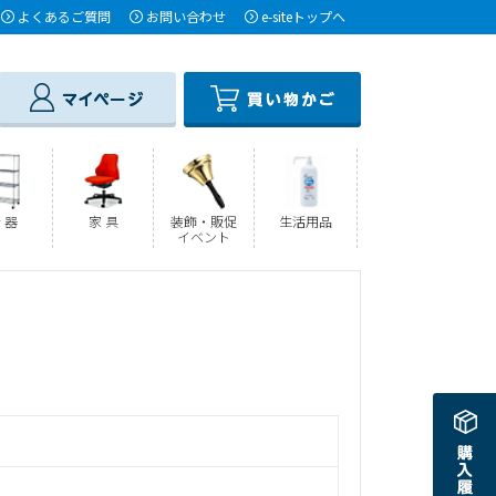
よくあるご質問
お問い合わせ
e-siteトップへ
 器
家 具
装飾・販促
生活用品
イベント