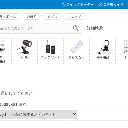
クイックオーダー
ご利用ガイド
ラーボール
のぼり
メダル
スコッチ
詳細検索
業
照 明
バックヤード
おもてなし
清掃用品
什
用品
え送信してください。
うお願い致します。