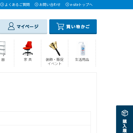
よくあるご質問
お問い合わせ
e-siteトップへ
 器
家 具
装飾・販促
生活用品
イベント