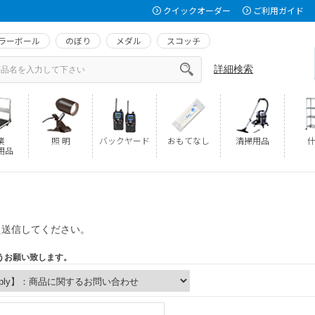
クイックオーダー
ご利用ガイド
ラーボール
のぼり
メダル
スコッチ
詳細検索
業
照 明
バックヤード
おもてなし
清掃用品
什
用品
え送信してください。
うお願い致します。