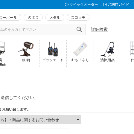
クイックオーダー
ご利用ガイド
ラーボール
のぼり
メダル
スコッチ
詳細検索
業
照 明
バックヤード
おもてなし
清掃用品
什
用品
え送信してください。
うお願い致します。