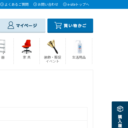
よくあるご質問
お問い合わせ
e-siteトップへ
 器
家 具
装飾・販促
生活用品
イベント