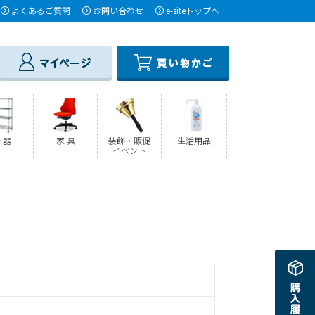
よくあるご質問
お問い合わせ
e-siteトップへ
 器
家 具
装飾・販促
生活用品
イベント