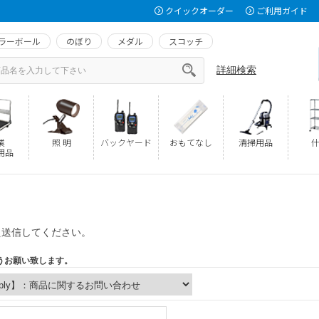
クイックオーダー
ご利用ガイド
ラーボール
のぼり
メダル
スコッチ
詳細検索
業
照 明
バックヤード
おもてなし
清掃用品
什
用品
え送信してください。
うお願い致します。