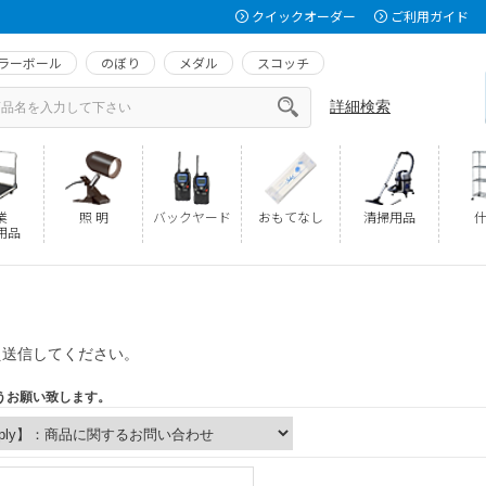
クイックオーダー
ご利用ガイド
ラーボール
のぼり
メダル
スコッチ
詳細検索
業
照 明
バックヤード
おもてなし
清掃用品
什
用品
え送信してください。
うお願い致します。