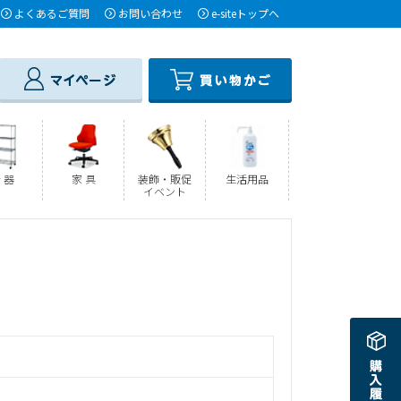
よくあるご質問
お問い合わせ
e-siteトップへ
 器
家 具
装飾・販促
生活用品
イベント