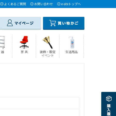
よくあるご質問
お問い合わせ
e-siteトップへ
 器
家 具
装飾・販促
生活用品
イベント