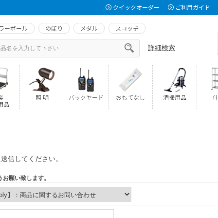
クイックオーダー
ご利用ガイド
ラーボール
のぼり
メダル
スコッチ
詳細検索
業
照 明
バックヤード
おもてなし
清掃用品
什
用品
え送信してください。
うお願い致します。