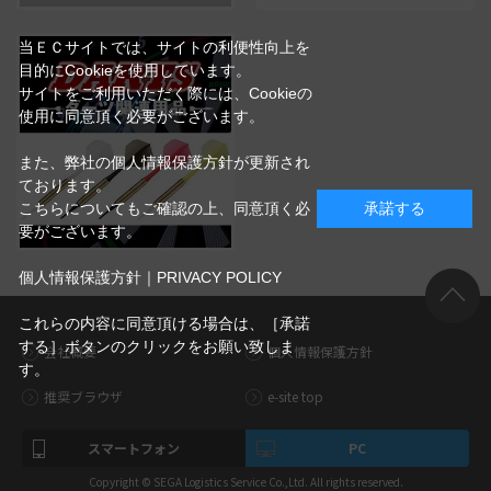
当ＥＣサイトでは、サイトの利便性向上を
目的にCookieを使用しています。
サイトをご利用いただく際には、Cookieの
使用に同意頂く必要がございます。
また、弊社の個人情報保護方針が更新され
ております。
こちらについてもご確認の上、同意頂く必
承諾する
要がございます。
個人情報保護方針｜PRIVACY POLICY
これらの内容に同意頂ける場合は、［承諾
する］ボタンのクリックをお願い致しま
会社概要
個人情報保護方針
す。
推奨ブラウザ
e-site top
スマートフォン
PC
Copyright © SEGA Logistics Service Co.,Ltd. All rights reserved.