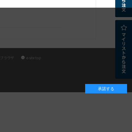
ブラウザ
e-site top
承諾する