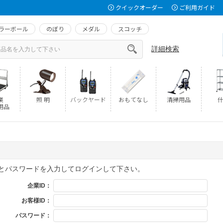
クイックオーダー
ご利用ガイド
ラーボール
のぼり
メダル
スコッチ
詳細検索
業
照 明
バックヤード
おもてなし
清掃用品
什
用品
Dとパスワードを入力してログインして下さい。
企業ID：
お客様ID：
パスワード：