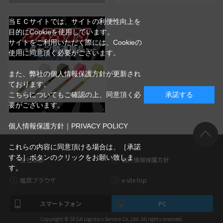
当ＥＣサイトでは、サイトの利便性向上を
目的にCookieを使用しています。
サイトをご利用いただく際には、Cookieの
使用に同意頂く必要がございます。
また、弊社の個人情報保護方針が更新され
ております。
こちらについてもご確認の上、同意頂く必
承諾する
要がございます。
個人情報保護方針｜PRIVACY POLICY
これらの内容に同意頂ける場合は、［承諾
する］ボタンのクリックをお願い致しま
会社概要
個人情報保護方針
す。
推奨ブラウザ
e-site top
スマートフォン
PC
Copyright © SEGA Logistics Service Co.,Ltd. All rights reserved.