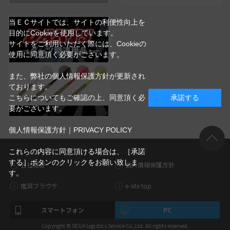
当ＥＣサイトでは、サイトの利便性向上を
目的にCookieを使用しています。
サイトをご利用いただく際には、Cookieの
使用に同意頂く必要がございます。
また、弊社の個人情報保護方針が更新され
ております。
こちらについてもご確認の上、同意頂く必
承諾する
要がございます。
個人情報保護方針｜PRIVACY POLICY
これらの内容に同意頂ける場合は、［承諾
する］ボタンのクリックをお願い致しま
会社概要
個人情報保護方針
す。
推奨ブラウザ
e-site top
スマートフォン
PC
Copyright © SEGA Logistics Service Co.,Ltd. All rights reserved.