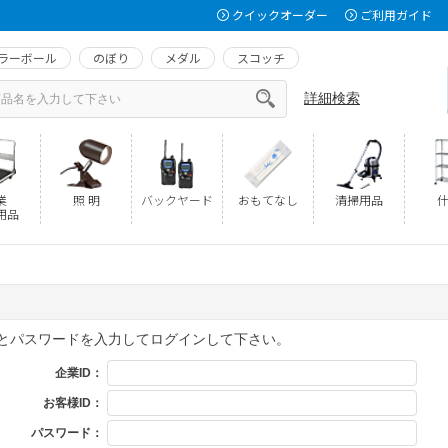
クイックオーダー
ご利用ガイド
ラーボール
のぼり
メダル
スコッチ
詳細検索
業
照 明
バックヤード
おもてなし
清掃用品
什
用品
Dとパスワードを入力してログインして下さい。
企業ID：
お客様ID：
パスワード：