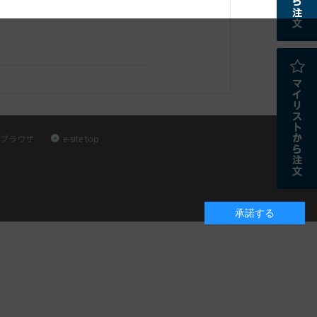
ブラウザ
e-site top
承諾する