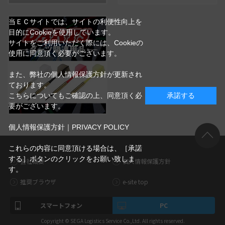
当ＥＣサイトでは、サイトの利便性向上を
目的にCookieを使用しています。
サイトをご利用いただく際には、Cookieの
使用に同意頂く必要がございます。
また、弊社の個人情報保護方針が更新され
ております。
こちらについてもご確認の上、同意頂く必
承諾する
要がございます。
個人情報保護方針｜PRIVACY POLICY
これらの内容に同意頂ける場合は、［承諾
する］ボタンのクリックをお願い致しま
会社概要
個人情報保護方針
す。
推奨ブラウザ
e-site top
スマートフォン
PC
Copyright © SEGA Logistics Service Co.,Ltd. All rights reserved.