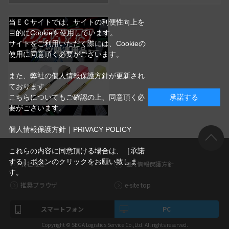
当ＥＣサイトでは、サイトの利便性向上を
目的にCookieを使用しています。
サイトをご利用いただく際には、Cookieの
使用に同意頂く必要がございます。
また、弊社の個人情報保護方針が更新され
ております。
こちらについてもご確認の上、同意頂く必
承諾する
要がございます。
個人情報保護方針｜PRIVACY POLICY
これらの内容に同意頂ける場合は、［承諾
する］ボタンのクリックをお願い致しま
会社概要
個人情報保護方針
す。
推奨ブラウザ
e-site top
スマートフォン
PC
Copyright © SEGA Logistics Service Co.,Ltd. All rights reserved.