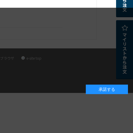
ブラウザ
e-site top
承諾する