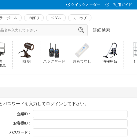
クイックオーダー
ご利用ガイド
ラーボール
のぼり
メダル
スコッチ
詳細検索
業
照 明
バックヤード
おもてなし
清掃用品
什
用品
Dとパスワードを入力してログインして下さい。
企業ID：
お客様ID：
パスワード：