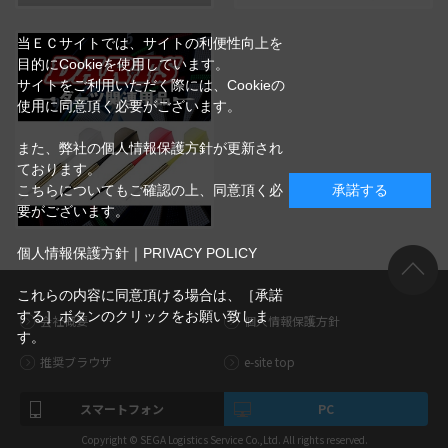
当ＥＣサイトでは、サイトの利便性向上を
目的にCookieを使用しています。
サイトをご利用いただく際には、Cookieの
使用に同意頂く必要がございます。
また、弊社の個人情報保護方針が更新され
ております。
こちらについてもご確認の上、同意頂く必
承諾する
要がございます。
個人情報保護方針｜PRIVACY POLICY
これらの内容に同意頂ける場合は、［承諾
する］ボタンのクリックをお願い致しま
会社概要
個人情報保護方針
す。
推奨ブラウザ
e-site top
スマートフォン
PC
Copyright © SEGA Logistics Service Co.,Ltd. All rights reserved.