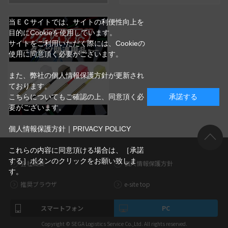
当ＥＣサイトでは、サイトの利便性向上を
目的にCookieを使用しています。
サイトをご利用いただく際には、Cookieの
使用に同意頂く必要がございます。
また、弊社の個人情報保護方針が更新され
ております。
こちらについてもご確認の上、同意頂く必
承諾する
要がございます。
個人情報保護方針｜PRIVACY POLICY
これらの内容に同意頂ける場合は、［承諾
する］ボタンのクリックをお願い致しま
会社概要
個人情報保護方針
す。
推奨ブラウザ
e-site top
スマートフォン
PC
Copyright © SEGA Logistics Service Co.,Ltd. All rights reserved.