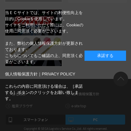
当ＥＣサイトでは、サイトの利便性向上を
目的にCookieを使用しています。
サイトをご利用いただく際には、Cookieの
使用に同意頂く必要がございます。
また、弊社の個人情報保護方針が更新され
ております。
こちらについてもご確認の上、同意頂く必
承諾する
要がございます。
個人情報保護方針｜PRIVACY POLICY
これらの内容に同意頂ける場合は、［承諾
する］ボタンのクリックをお願い致しま
会社概要
個人情報保護方針
す。
推奨ブラウザ
e-site top
スマートフォン
PC
Copyright © SEGA Logistics Service Co.,Ltd. All rights reserved.