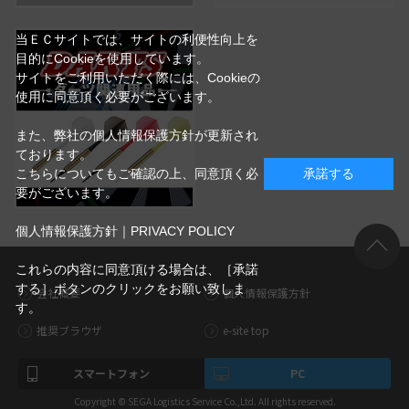
当ＥＣサイトでは、サイトの利便性向上を
目的にCookieを使用しています。
サイトをご利用いただく際には、Cookieの
使用に同意頂く必要がございます。
また、弊社の個人情報保護方針が更新され
ております。
こちらについてもご確認の上、同意頂く必
承諾する
要がございます。
個人情報保護方針｜PRIVACY POLICY
これらの内容に同意頂ける場合は、［承諾
する］ボタンのクリックをお願い致しま
会社概要
個人情報保護方針
す。
推奨ブラウザ
e-site top
スマートフォン
PC
Copyright © SEGA Logistics Service Co.,Ltd. All rights reserved.