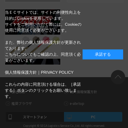
当ＥＣサイトでは、サイトの利便性向上を
目的にCookieを使用しています。
サイトをご利用いただく際には、Cookieの
使用に同意頂く必要がございます。
また、弊社の個人情報保護方針が更新され
ております。
こちらについてもご確認の上、同意頂く必
承諾する
要がございます。
個人情報保護方針｜PRIVACY POLICY
これらの内容に同意頂ける場合は、［承諾
する］ボタンのクリックをお願い致しま
会社概要
個人情報保護方針
す。
推奨ブラウザ
e-site top
スマートフォン
PC
Copyright © SEGA Logistics Service Co.,Ltd. All rights reserved.