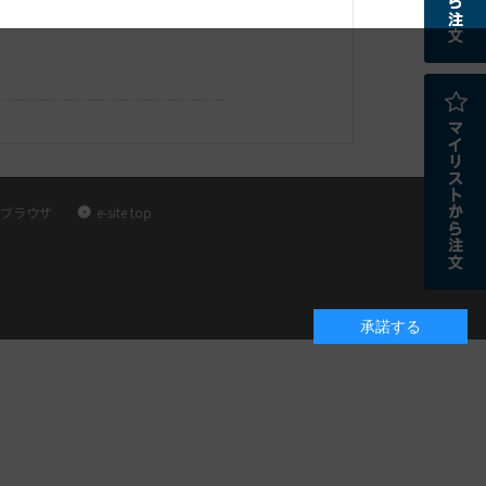
ブラウザ
e-site top
承諾する