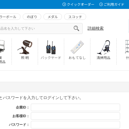
クイックオーダー
ご利用ガイド
ラーボール
のぼり
メダル
スコッチ
詳細検索
業
照 明
バックヤード
おもてなし
清掃用品
什
用品
Dとパスワードを入力してログインして下さい。
企業ID：
お客様ID：
パスワード：