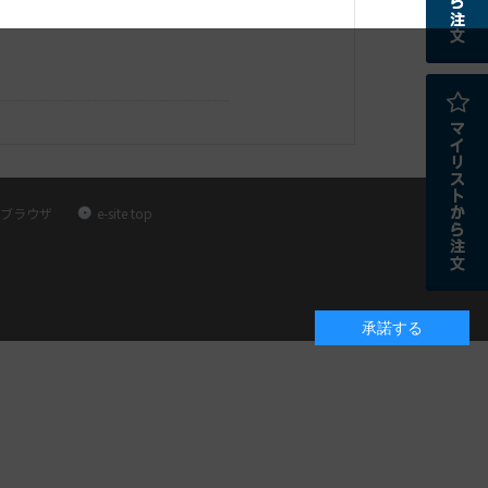
ブラウザ
e-site top
承諾する