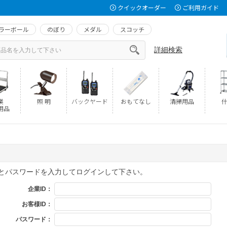
クイックオーダー
ご利用ガイド
ラーボール
のぼり
メダル
スコッチ
詳細検索
業
照 明
バックヤード
おもてなし
清掃用品
什
用品
Dとパスワードを入力してログインして下さい。
企業ID：
お客様ID：
パスワード：