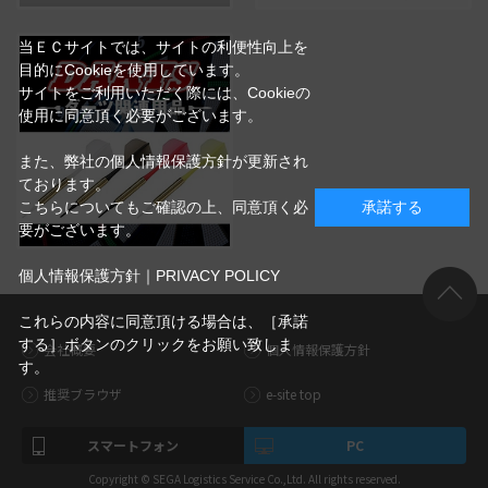
当ＥＣサイトでは、サイトの利便性向上を
目的にCookieを使用しています。
サイトをご利用いただく際には、Cookieの
使用に同意頂く必要がございます。
また、弊社の個人情報保護方針が更新され
ております。
こちらについてもご確認の上、同意頂く必
承諾する
要がございます。
個人情報保護方針｜PRIVACY POLICY
これらの内容に同意頂ける場合は、［承諾
する］ボタンのクリックをお願い致しま
会社概要
個人情報保護方針
す。
推奨ブラウザ
e-site top
スマートフォン
PC
Copyright © SEGA Logistics Service Co.,Ltd. All rights reserved.