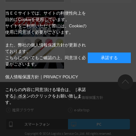
当ＥＣサイトでは、サイトの利便性向上を
目的にCookieを使用しています。
サイトをご利用いただく際には、Cookieの
使用に同意頂く必要がございます。
また、弊社の個人情報保護方針が更新され
ております。
こちらについてもご確認の上、同意頂く必
承諾する
要がございます。
個人情報保護方針｜PRIVACY POLICY
これらの内容に同意頂ける場合は、［承諾
する］ボタンのクリックをお願い致しま
会社概要
個人情報保護方針
す。
推奨ブラウザ
e-site top
スマートフォン
PC
Copyright © SEGA Logistics Service Co.,Ltd. All rights reserved.