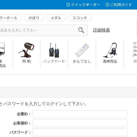
クイックオーダー
ご利用ガイド
ラーボール
のぼり
メダル
スコッチ
詳細検索
業
照 明
バックヤード
おもてなし
清掃用品
什
用品
Dとパスワードを入力してログインして下さい。
企業ID：
お客様ID：
パスワード：