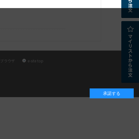
ブラウザ
e-site top
承諾する