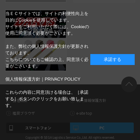
当ＥＣサイトでは、サイトの利便性向上を
目的にCookieを使用しています。
サイトをご利用いただく際には、Cookieの
使用に同意頂く必要がございます。
また、弊社の個人情報保護方針が更新され
ております。
こちらについてもご確認の上、同意頂く必
承諾する
要がございます。
個人情報保護方針｜PRIVACY POLICY
これらの内容に同意頂ける場合は、［承諾
する］ボタンのクリックをお願い致しま
会社概要
個人情報保護方針
す。
推奨ブラウザ
e-site top
スマートフォン
PC
Copyright © SEGA Logistics Service Co.,Ltd. All rights reserved.