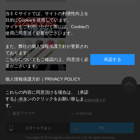
当ＥＣサイトでは、サイトの利便性向上を
目的にCookieを使用しています。
サイトをご利用いただく際には、Cookieの
使用に同意頂く必要がございます。
また、弊社の個人情報保護方針が更新され
ております。
こちらについてもご確認の上、同意頂く必
承諾する
要がございます。
個人情報保護方針｜PRIVACY POLICY
これらの内容に同意頂ける場合は、［承諾
する］ボタンのクリックをお願い致しま
会社概要
個人情報保護方針
す。
推奨ブラウザ
e-site top
スマートフォン
PC
Copyright © SEGA Logistics Service Co.,Ltd. All rights reserved.