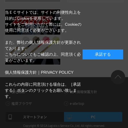
当ＥＣサイトでは、サイトの利便性向上を
目的にCookieを使用しています。
サイトをご利用いただく際には、Cookieの
使用に同意頂く必要がございます。
また、弊社の個人情報保護方針が更新され
ております。
こちらについてもご確認の上、同意頂く必
承諾する
要がございます。
個人情報保護方針｜PRIVACY POLICY
これらの内容に同意頂ける場合は、［承諾
する］ボタンのクリックをお願い致しま
会社概要
個人情報保護方針
す。
推奨ブラウザ
e-site top
スマートフォン
PC
Copyright © SEGA Logistics Service Co.,Ltd. All rights reserved.