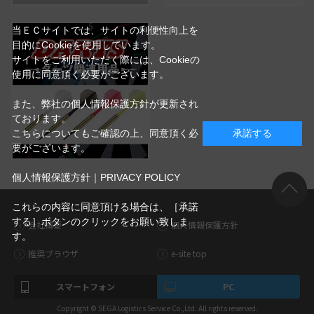
当ＥＣサイトでは、サイトの利便性向上を
目的にCookieを使用しています。
サイトをご利用いただく際には、Cookieの
使用に同意頂く必要がございます。
また、弊社の個人情報保護方針が更新され
ております。
こちらについてもご確認の上、同意頂く必
承諾する
要がございます。
個人情報保護方針｜PRIVACY POLICY
これらの内容に同意頂ける場合は、［承諾
する］ボタンのクリックをお願い致しま
会社概要
個人情報保護方針
す。
推奨ブラウザ
e-site top
スマートフォン
PC
Copyright © SEGA Logistics Service Co.,Ltd. All rights reserved.