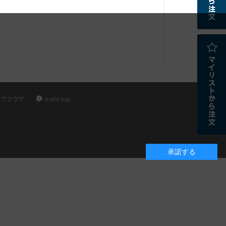
ブラウザ
e-site top
承諾する