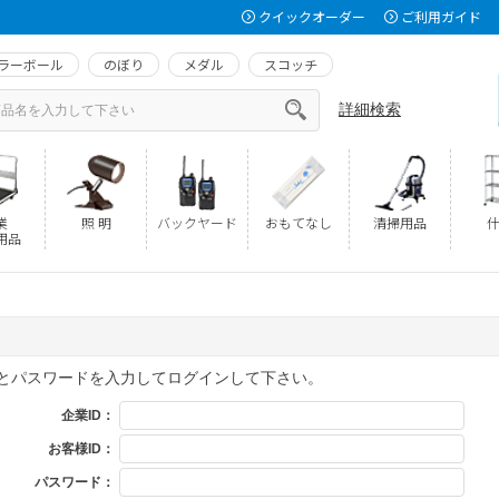
クイックオーダー
ご利用ガイド
ラーボール
のぼり
メダル
スコッチ
詳細検索
業
照 明
バックヤード
おもてなし
清掃用品
什
用品
Dとパスワードを入力してログインして下さい。
企業ID：
お客様ID：
パスワード：